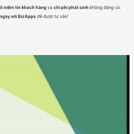
t niềm tin khách hàng
và
chi phí phát sinh
không đáng có.
 ngay với BizApps
để được tư vấn!