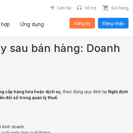
Liên hệ
Hỗ trợ
Giỏ hàng
Đăng ký
Đăng nhập
 hợp
Ứng dụng
ay sau bán hàng: Doanh
ung cấp hàng hóa hoặc dịch vụ
, theo đúng quy định tại
Nghị định
n đổi số trong quản lý thuế
.
n kinh doanh.
 cuối ngày hay cuối tháng.