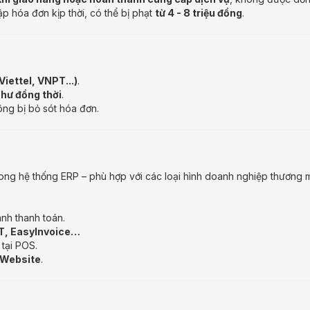
ập hóa đơn kịp thời, có thể bị phạt
từ 4 - 8 triệu đồng
.
iettel, VNPT...)
.
như đồng thời
.
ng bị bỏ sót hóa đơn.
ong hệ thống ERP – phù hợp với các loại hình doanh nghiệp thương mại,
nh thanh toán.
PT, EasyInvoice…
tại POS.
 Website
.