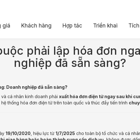
 giá
Khách hàng
Hợp tác
Triển khai
Tích
 buộc phải lập hóa đơn ng
nghiệp đã sẵn sàng?
àng: Doanh nghiệp đã sẵn sàng?
ộ và cá nhân kinh doanh phải
xuất hóa đơn điện tử ngay sau khi c
hệ thống hóa đơn điện tử trên toàn quốc và thúc đẩy tiến trình
chuyể
gày
19/10/2020
, hiệu lực từ
1/7/2025
cho toàn bộ tổ chức và cá nhâ
 khi giao hàng hoặc hoàn thành cung cấp dịch vụ
, không được dồn