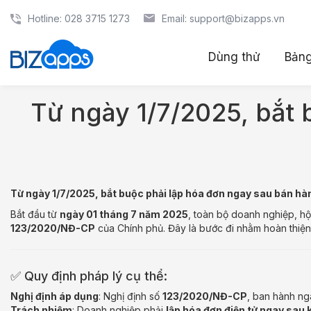
Hotline: 028 3715 1273
Email: support@bizapps.vn
Dùng thử
Bảng
Từ ngày 1/7/2025, bắt
Từ ngày 1/7/2025, bắt buộc phải lập hóa đơn ngay sau bán h
Bắt đầu từ
ngày 01 tháng 7 năm 2025
, toàn bộ doanh nghiệp, h
123/2020/NĐ-CP
của Chính phủ. Đây là bước đi nhằm hoàn thiện 
✅ Quy định pháp lý cụ thể:
Nghị định áp dụng
: Nghị định số
123/2020/NĐ-CP
, ban hành n
Trách nhiệm
: Doanh nghiệp phải
lập hóa đơn điện tử ngay sau