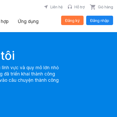
Liên hệ
Hỗ trợ
Giỏ hàng
Đăng ký
Đăng nhập
 hợp
Ứng dụng
tôi
 lĩnh vực và quy mô lớn nhỏ
 đã triển khai thành công
h vào câu chuyện thành công