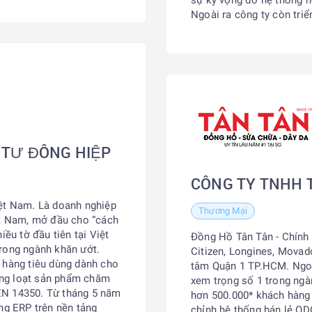
Ngoài ra công ty còn tri
 TƯ ĐÔNG HIỆP
CÔNG TY TNHH TM
iệt Nam. Là doanh nghiệp
Thương Mại
ệt Nam, mở đầu cho “cách
u tờ đầu tiên tại Việt
Đồng Hồ Tân Tân - Chính 
trong ngành khăn ướt.
Citizen, Longines, Movad
 hàng tiêu dùng dành cho
tâm Quận 1 TP.HCM. Ngoà
àng loạt sản phẩm chăm
xem trọng số 1 trong ngà
EN 14350. Từ tháng 5 năm
hơn 500.000* khách hàng 
ng ERP trên nền tảng
chỉnh hệ thống bán lẻ OD