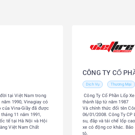
CÔNG TY CỔ PHẦ
Dịch Vụ
Thương Mại
 đời tại Việt Nam trong
Công Ty Cổ Phần Lốp Xe 
g năm 1990, Vinagiay có
thành lập từ năm 1987
o của Vina-Giầy đã được
Và chính thức đổi tên Cô
 tháng 11 năm 1991,
06/01/2008. Công Ty CP L
ốc tế tại Hà Nội và Hội
su, đắp và tái chế lốp ca
Hàng Việt Nam Chất
xe có động cơ khác. Bảo t
tô.