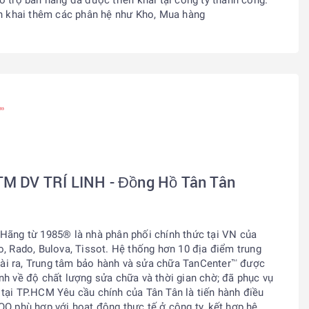
ển khai thêm các phân hệ như
Kho, Mua hàng
 DV TRÍ LINH - Đồng Hồ Tân Tân
Hãng từ 1985® là nhà phân phối chính thức tại VN của
o, Rado, Bulova, Tissot. Hệ thống hơn 10 địa điểm trung
i ra, Trung tâm bảo hành và sửa chữa TanCenter™ được
nh về độ chất lượng sửa chữa và thời gian chờ; đã phục vụ
tại TP.HCM Yêu cầu chính của Tân Tân là tiến hành điều
OO phù hợp với hoạt động thực tế ở công ty, kết hợp hệ