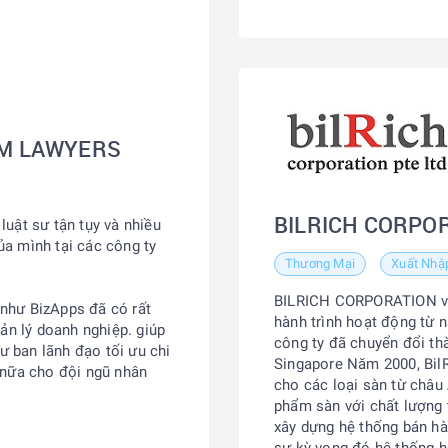
AM LAWYERS
BILRICH CORPOR
uật sư tận tụy và nhiều
a mình tại các công ty
Thương Mại
Xuất Nhậ
BILRICH CORPORATION với
như BizApps đã có rất
hành trình hoạt động từ
ản lý doanh nghiệp. giúp
công ty đã chuyển đổi th
ư ban lãnh đạo tối ưu chi
Singapore Năm 2000, Bil
 nữa cho đội ngũ nhân
cho các loại sàn từ châu
phẩm sàn với chất lượng t
xây dựng hệ thống bán h
sự kỳ vọng đó hệ thống h