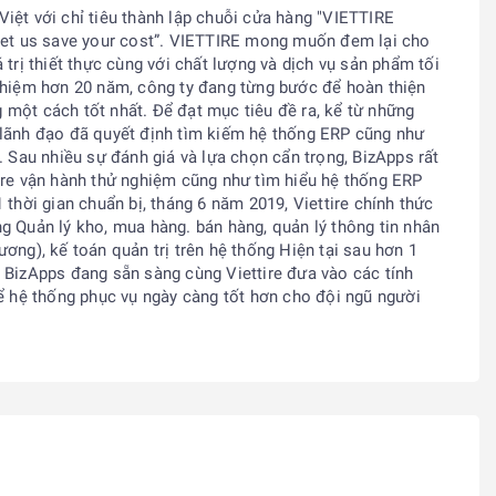
iệt với chỉ tiêu thành lập chuỗi cửa hàng "VIETTIRE
Let us save your cost”. VIETTIRE mong muốn đem lại cho
 trị thiết thực cùng với chất lượng và dịch vụ sản phẩm tối
ghiệm hơn 20 năm, công ty đang từng bước để hoàn thiện
một cách tốt nhất. Để đạt mục tiêu đề ra, kể từ những
lãnh đạo đã quyết định tìm kiếm hệ thống ERP cũng như
. Sau nhiều sự đánh giá và lựa chọn cẩn trọng, BizApps rất
ire vận hành thử nghiệm cũng như tìm hiểu hệ thống ERP
 thời gian chuẩn bị, tháng 6 năm 2019, Viettire chính thức
ng
Quản lý kho, mua hàng. bán hàng, quản lý thông tin nhân
ương), kế toán quản trị
trên hệ thống Hiện tại sau hơn 1
 BizApps đang sẵn sàng cùng Viettire đưa vào các tính
để hệ thống phục vụ ngày càng tốt hơn cho đội ngũ người