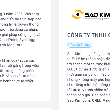
g 3 năm 2005. Vietcorp
ăng tiếp thị trực tiếp các
hông tin & truyền thông
gười tiêu dùng cá nhân.
CÔNG TY TNHH 
p giải pháp công nghệ và
CloudPoint, Synology,
t và Monitors
Truyền Thông
Sao Kim cung cấp giải ph
thiết kế hệ thống nhận d
ó khăn của tất cả các
trở thành một thương hiệ
ã rất cố gắng trong việc
8000+ dự án được triển k
ột trong những phần
thời gian sử dụng nhiều
à BizApps với tư cách
nhưng không mấy phù hợp
ận hành thực tế nhiều
cho riêng mình hệ thống
tối ưu quy trình chăm só
thành báo giá. Các phân 
CRM, Make
Sao Kim gồm: