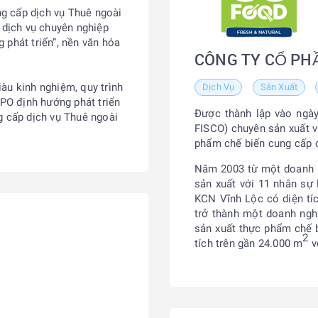
g cấp dịch vụ Thuê ngoài
 dịch vụ chuyên nghiệp
 phát triển”, nền văn hóa
CÔNG TY CỔ PH
.
àu kinh nghiệm, quy trình
Dịch Vụ
Sản Xuất
BPO định hướng phát triển
Được thành lập vào ngày
g cấp dịch vụ Thuê ngoài
FISCO) chuyên sản xuất v
phẩm chế biến cung cấp c
Năm 2003 từ một doanh n
sản xuất với 11 nhân sự
KCN Vĩnh Lộc có diện tí
trở thành một doanh ngh
sản xuất thực phẩm chế b
2
tích trên gần 24.000 m
v