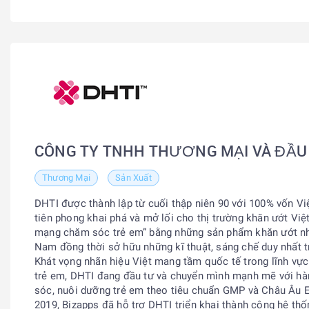
CÔNG TY TNHH THƯƠNG MẠI VÀ ĐẦU
Thương Mại
Sản Xuất
DHTI được thành lập từ cuối thập niên 90 với 100% vốn V
tiên phong khai phá và mở lối cho thị trường khăn ướt Vi
mạng chăm sóc trẻ em” bằng những sản phẩm khăn ướt nhiề
Nam đồng thời sở hữu những kĩ thuật, sáng chế duy nhất 
Khát vọng nhãn hiệu Việt mang tầm quốc tế trong lĩnh vực
trẻ em, DHTI đang đầu tư và chuyển mình mạnh mẽ với h
sóc, nuôi dưỡng trẻ em theo tiêu chuẩn GMP và Châu Âu 
2019, Bizapps đã hỗ trợ DHTI triển khai thành công hệ thố