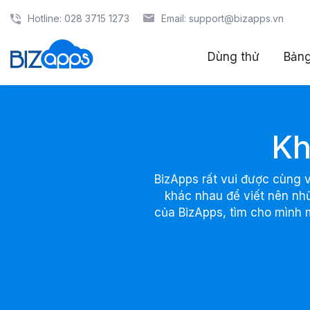
Trang chủ
Hotline: 028 3715 1273
Email: support@bizapps.vn
Khách hàng
Dùng thử
Bảng
Kh
BizApps rất vui được cùng 
khác nhau để viết nên nh
của BizApps, tìm cho mình 