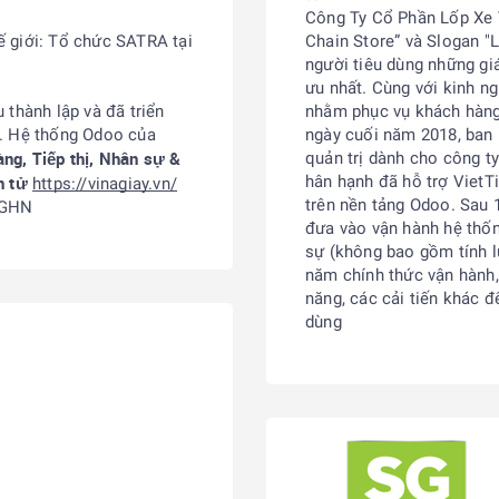
Công Ty Cổ Phần Lốp Xe V
hế giới: Tổ chức SATRA tại
Chain Store” và Slogan "
người tiêu dùng những giá
ưu nhất. Cùng với kinh n
 thành lập và đã triển
nhằm phục vụ khách hàng 
h. Hệ thống Odoo của
ngày cuối năm 2018, ban 
ng, Tiếp thị, Nhân sự &
quản trị dành cho công ty
n tử
hân hạnh đã hỗ trợ VietT
https://vinagiay.vn/
trên nền tảng Odoo. Sau 1
, GHN
đưa vào vận hành hệ thố
sự (không bao gồm tính l
năm chính thức vận hành,
năng, các cải tiến khác 
dùng