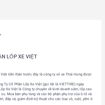
N LỐP XE VIỆT
Việt tiền thân trước đây là công ty vỏ xe Thái Hưng được
ng Ty Cổ Phần Lốp Xe Việt (gọi tắt là VIETTIRE) ngày
ốp Xe Việt là Công ty chuyên về kinh doanh săm, lốp cao
o su. Mua bán phụ tùng và các bộ phận phụ trợ của ô tô và
rì, đắp vá, giám định kỹ thuật cho các loại vỏ, ruột, yếm ô