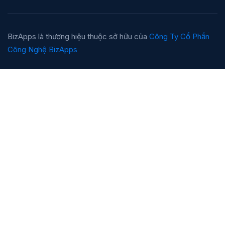
BizApps là thương hiệu thuộc sở hữu của
Công Ty Cổ Phần
Công Nghệ BizApps