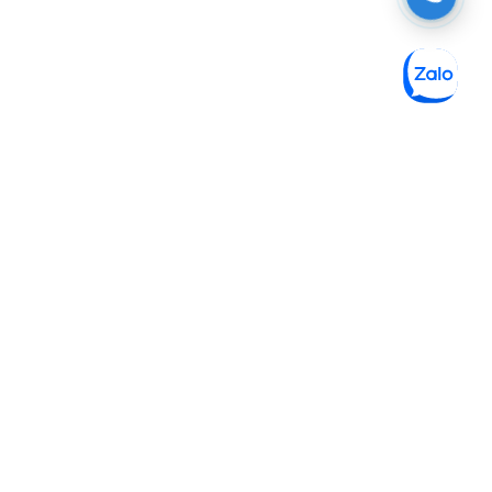
Tòa nhà 8, Công viên phần mềm Quang
Trung, Quận 12, TP Hồ Chí Minh
028 3715 1273