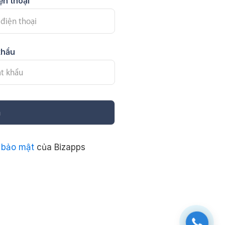
ện thoại
khẩu
n
 bảo mật
của Bizapps