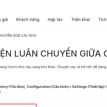
 giá
Khách hàng
Hợp tác
Triển khai
Tích
CHUYỂN GIỮA CÁC KHO
IỆN LUÂN CHUYỂN GIỮA 
 hàng hóa từ kho này sang kho khác. Chuyện này sẽ trở nên dễ dàn
tory (Tồn kho), Configuration (Cấu hình) > Settings (Thiết lập)
t
n.