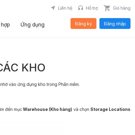
Liên hệ
Hỗ trợ
Giỏ hàng
Đăng ký
Đăng nhập
 hợp
Ứng dụng
CÁC KHO
g nhờ vào ứng dụng kho trong Phần mềm.
ìm đến mục
Warehouse (Kho hàng)
và chọn
Storage Locations