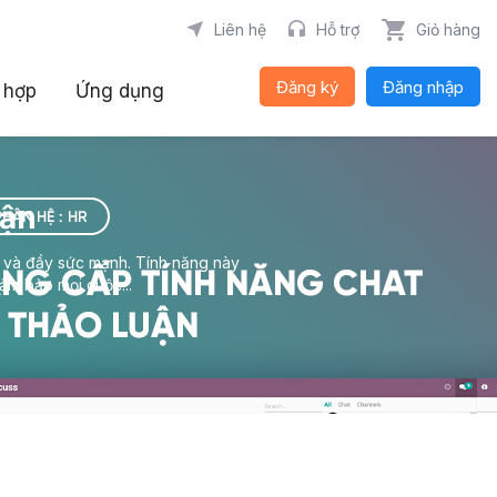
Liên hệ
Hỗ trợ
Giỏ hàng
Đăng ký
Đăng nhập
 hợp
Ứng dụng
uận
, và đầy sức mạnh. Tính năng này
ảm bảo mọi cuộc...