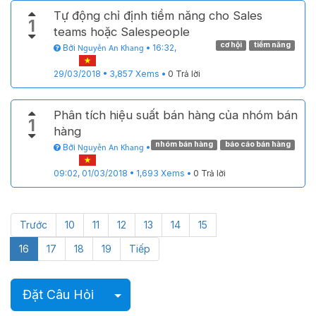
Tự động chỉ định tiềm năng cho Sales
1
teams hoặc Salespeople
cơ hội
tiềm năng
Bởi
•
16:32,
Nguyễn An Khang
29/03/2018
•
3,857
Xems
•
0 Trả lời
Phân tích hiệu suất bán hàng của nhóm bán
1
hàng
nhóm bán hàng
báo cáo bán hàng
Bởi
•
Nguyễn An Khang
09:02, 01/03/2018
•
1,693
Xems
•
0 Trả lời
Trước
10
11
12
13
14
15
16
17
18
19
Tiếp
Chọn bài viết
Đặt Câu Hỏi