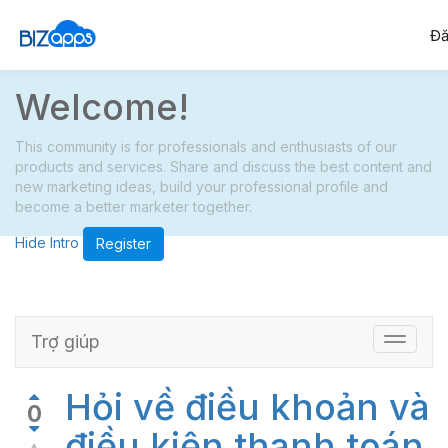
Đă
Welcome!
This community is for professionals and enthusiasts of our
products and services. Share and discuss the best content and
new marketing ideas, build your professional profile and
become a better marketer together.
Hide Intro
Register
Trợ giúp
Điều
chỉnh
chuyển
Hỏi về điều khoản và
hướng
0
điều kiện thanh toán