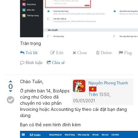
Trân trọng
Trả lời
Edit
Close
Delete
Flag
Bình luận
Chia sẻ
Chào Tuấn,
Nguyễn Phong Thanh
0
Ở phiên bản 14, BizApps
Trên
13:50,
cũng như Odoo đã
05/01/2021
chuyển nó vào phần
Invoicing hoặc Accounting tùy theo cài đặt bạn đang
dùng
Bạn có thể xem hình đính kèm