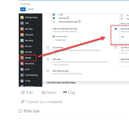
Edit
Delete
Flag
Convert as a comment
Bình luận