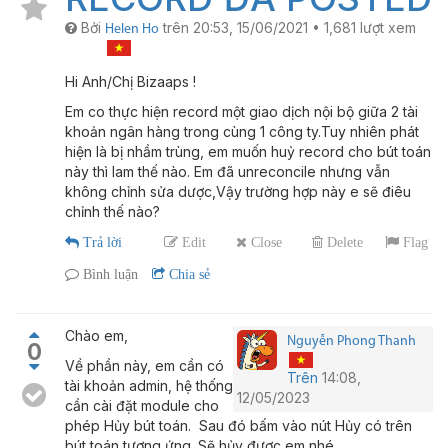
Bởi
trên
20:53, 15/06/2021
•
1,681
lượt xem
Helen Ho
Hi Anh/Chị Bizaaps !
Em co thực hiện record một giao dịch nội bộ giữa 2 tài
khoản ngân hàng trong cùng 1 công ty.Tuy nhiên phát
hiện là bị nhầm trùng, em muốn huỷ record cho bút toán
này thì lam thế nào. Em đã unreconcile nhưng vẫn
không chỉnh sửa dược,Vậy trường hợp này e sẽ điêu
chỉnh thế nào?
Trả lời
Edit
Close
Delete
Flag
Bình luận
Chia sẻ
Chào em,
Nguyễn Phong Thanh
0
Về phần này, em cần có
Trên
14:08,
tài khoản admin, hệ thống
12/05/2023
cần cài đặt module cho
phép Hủy bút toán. Sau đó bấm vào nút Hủy có trên
bút toán tương ứng. Sẽ hủy được em nhé