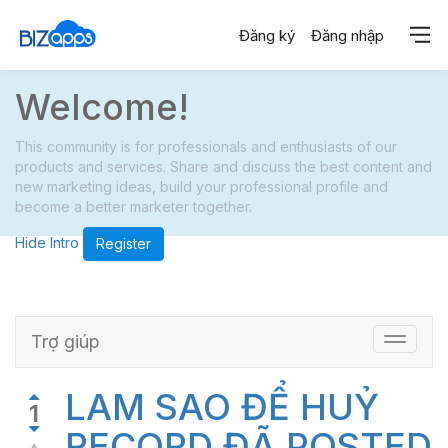
Đăng ký
Đăng nhập
Welcome!
This community is for professionals and enthusiasts of our
products and services. Share and discuss the best content and
new marketing ideas, build your professional profile and
become a better marketer together.
Hide Intro
Register
Trợ giúp
Điều
chỉnh
chuyển
LAM SAO ĐỂ HUỶ
hướng
1
RECORD ĐÃ POSTED