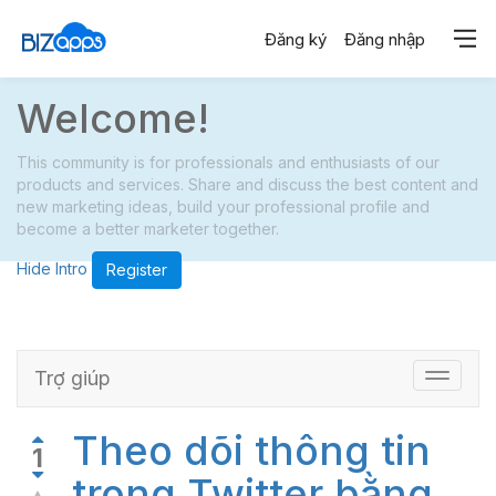
Đăng ký
Đăng nhập
Welcome!
This community is for professionals and enthusiasts of our
products and services. Share and discuss the best content and
new marketing ideas, build your professional profile and
become a better marketer together.
Hide Intro
Register
Trợ giúp
Điều
chỉnh
chuyển
Theo dõi thông tin
hướng
1
trong Twitter bằng