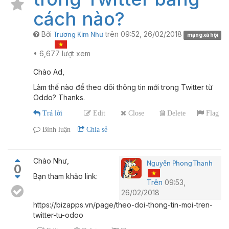
cách nào?
Bởi
trên
09:52, 26/02/2018
Trương Kim Như
mạng xã hội
•
6,677
lượt xem
Chào Ad,
Làm thế nào để theo dõi thông tin mới trong Twitter từ
Oddo? Thanks.
Trả lời
Edit
Close
Delete
Flag
Bình luận
Chia sẻ
Chào Như,
Nguyễn Phong Thanh
0
Bạn tham khảo link:
Trên
09:53,
26/02/2018
https://bizapps.vn/page/theo-doi-thong-tin-moi-tren-
twitter-tu-odoo