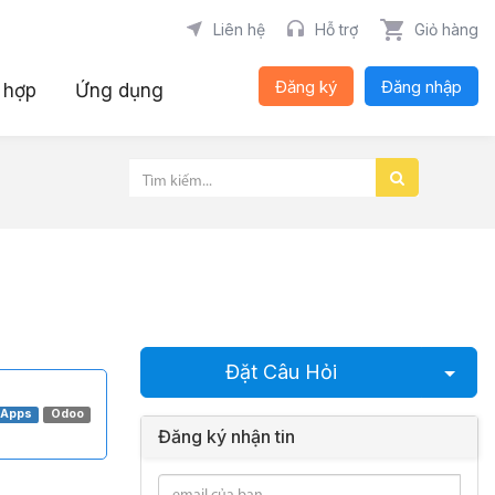
Liên hệ
Hỗ trợ
Giỏ hàng
Đăng ký
Đăng nhập
 hợp
Ứng dụng
Chọn
Đặt Câu Hỏi
zApps
Odoo
Đăng ký nhận tin