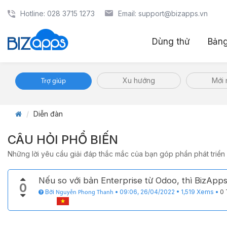
Hotline: 028 3715 1273
Email: support@bizapps.vn
Dùng thử
Bảng
Xu hướng
Mới 
Trợ giúp
Diễn đàn
CÂU HỎI PHỔ BIẾN
Những lời yêu cầu giải đáp thắc mắc của bạn góp phần phát triển
Nếu so với bản Enterprise từ Odoo, thì BizApp
0
Bởi
•
09:06, 26/04/2022
•
1,519
Xems
•
0 
Nguyễn Phong Thanh