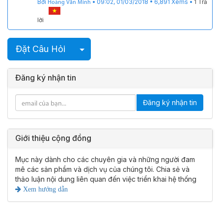
Bởi
•
09:02, 01/03/2018
•
6,891
Xems
•
1 Trả
Hoàng Văn Minh
lời
Chọn bài viết
Đặt Câu Hỏi
Đăng ký nhận tin
Đăng ký nhận tin
Giới thiệu cộng đồng
Mục này dành cho các chuyên gia và những người đam
mê các sản phẩm và dịch vụ của chúng tôi. Chia sẻ và
thảo luận nội dung liên quan đến việc triển khai hệ thống
Xem hướng dẫn