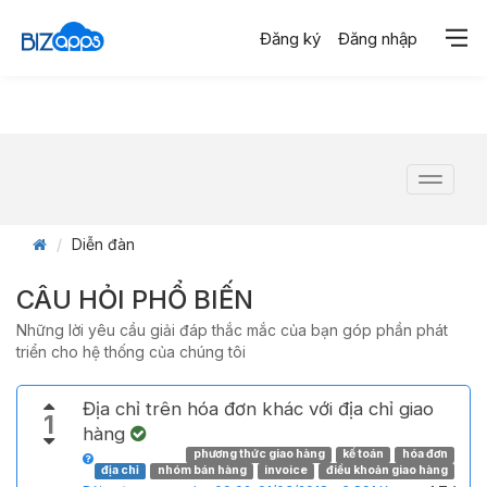
Đăng ký
Đăng nhập
Toggle
navigat
Diễn đàn
CÂU HỎI PHỔ BIẾN
Những lời yêu cầu giải đáp thắc mắc của bạn góp phần phát
triển cho hệ thống của chúng tôi
Địa chỉ trên hóa đơn khác với địa chỉ giao
1
hàng
phương thức giao hàng
kế toán
hóa đơn
địa chỉ
nhóm bán hàng
invoice
điều khoản giao hàng