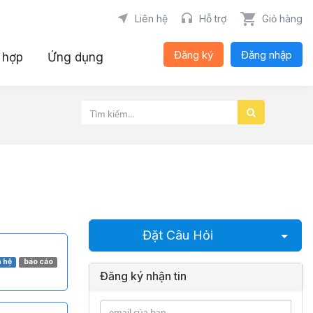
Liên hệ
Hỗ trợ
Giỏ hàng
Đăng ký
Đăng nhập
 hợp
Ứng dụng
Chọn
Đặt Câu Hỏi
 hệ
báo cáo
Đăng ký nhận tin