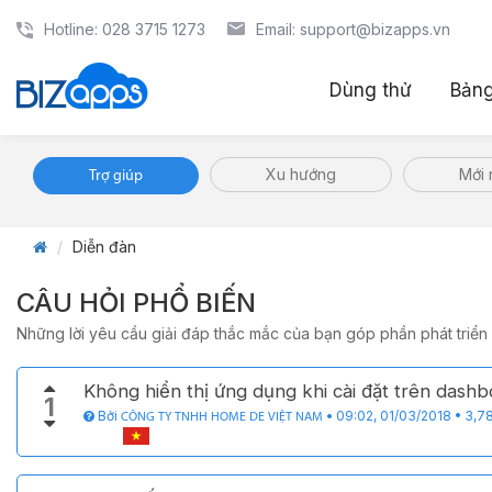
Hotline: 028 3715 1273
Email: support@bizapps.vn
Dùng thử
Bảng
Xu hướng
Mới 
Trợ giúp
Diễn đàn
CÂU HỎI PHỔ BIẾN
Những lời yêu cầu giải đáp thắc mắc của bạn góp phần phát triển
Không hiển thị ứng dụng khi cài đặt trên dash
1
Bởi
•
09:02, 01/03/2018
•
3,7
CÔNG TY TNHH HOME DE VIỆT NAM