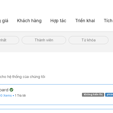
 giá
Khách hàng
Hợp tác
Triển khai
Tích
nhất
Thành viên
Từ khóa
 cho hệ thống của chúng tôi
board
không hiển thị
phân
80
Xems
•
1 Trả lời