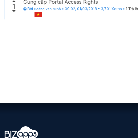
Cung cấp Portal Access Rights
1
Bởi
•
09:02, 01/03/2018
•
3,701
Xems
•
1 Trả lờ
Hoàng Văn Minh