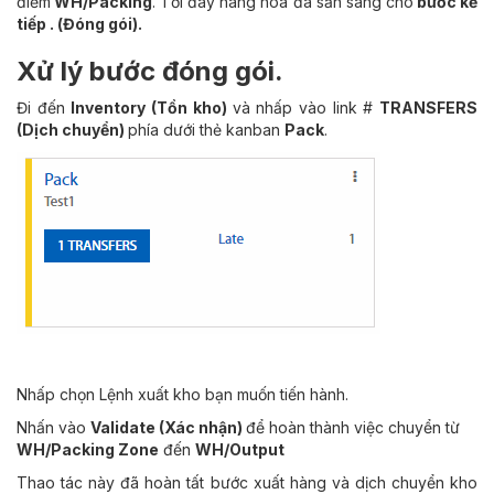
điểm
WH/Packing
. Tới đây hàng hóa đã sẵn sàng cho
bước kế
tiếp . (Đóng gói).
Xử lý bước đóng gói.
Đi đến
Inventory (Tồn kho)
và nhấp vào link #
TRANSFERS
(Dịch chuyển)
phía dưới thẻ kanban
Pack
.
Nhấp chọn Lệnh xuất kho bạn muốn tiến hành.
Nhấn vào
Validate (Xác nhận)
để hoàn thành việc chuyển từ
WH/Packing Zone
đến
WH/Output
Thao tác này đã hoàn tất bước xuất hàng và dịch chuyển kho