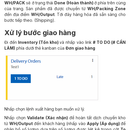
WH/PACK
sẽ ở trạng thái
Done (Hoàn thành)
ở phía trên cùng
của trang. Sản phẩm đã được chuyển từ
WH/Packing Zone
đến địa điểm
WH/Output
. Tới đây hàng hóa đã sẵn sàng cho
bước tiếp theo. (Shipping).
Xử lý bước giao hàng
Đi đến
Inventory (Tồn kho)
và nhấp vào link
# TO DO (# CẦN
LÀM)
phía dưới thẻ kanban của
Đơn giao hàng
Nhấp chọn lệnh xuất hàng bạn muốn xử lý.
Nhấp chọn
Validate (Xác nhận)
để hoàn tất dịch chuyển kho
từ
WH/Output
đến khách hàng (nhấp vào
Apply (Áp dụng)
để
phân bổ số lượng dựa trên số lượng được liệt kê trong cột
To