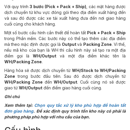
Với quy trình
3 bước (Pick + Pack + Ship)
, các mặt hàng được
dịch chuyển từ khu vực đóng gói theo địa điểm xuất hàng đến
và sau đó được các xe tải xuất hàng đưa đến nơi giao hàng
cuối cùng cho khách hàng.
Một số bước cấu hình cần thiết để hoàn tất
Pick + Pack + Ship
trong Phần mềm. Các bước này có thể tạo thêm các địa điểm
mà theo mặc định được gọi là
Output
và
Packing Zone
. Vì thế,
nếu mã kho của bạn là WH thì cấu hình này sẽ tạo ra một địa
điểm gọi là
WH/Output
và một địa điểm khác tên là
WH/Packing Zone
.
Hàng hóa sẽ được dịch chuyển từ
WH/Stock to WH/Packing
Zone
trong bước đầu tiên. Sau đó được dịch chuyển từ
WH/Packing Zone
đến
WH/Output
. Cuối cùng nó sẽ được
giao từ
WH/Output
đến điểm giao hàng cuối cùng.
Ghi chú
Xem thêm tại:
Chọn quy tắc xử lý kho phù hợp để hoàn tất
đơn giao hàng
. Để xác định quy trình tồn kho này có phải là
phương pháp phù hợp với nhu cầu của bạn.