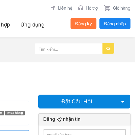
Liên hệ
Hỗ trợ
Giỏ hàng
Đăng ký
Đăng nhập
 hợp
Ứng dụng
Chọn
Đặt Câu Hỏi
ẩm
mua hàng
Đăng ký nhận tin