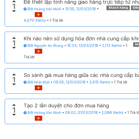
Để thiết lập tính năng giao hàng trực tiếp từ n
1
khách hàng
điề
Bởi
•
15:55, 12/03/2018
•
Hoàng Văn Minh
4,070
Xems
•
1 Trả lời
Khi nào nên sử dụng hóa đơn nhà cung cấp kh
1
in
Bởi
•
15:33, 12/03/2018
•
2,113
Xems
•
1
Nguyễn An Khang
Trả lời
So sánh giá mua hàng giữa các nhà cung cấp 
1
Bởi
•
09:05, 12/03/2018
•
2,915
Xems
•
1 Trả lời
Nhật Khải
Tạo 2 lần duyệt cho đơn mua hàng
1
Bởi
•
09:02, 01/03/2018
•
2,088
Xems
•
1 Trả l
Hoàng Văn Minh