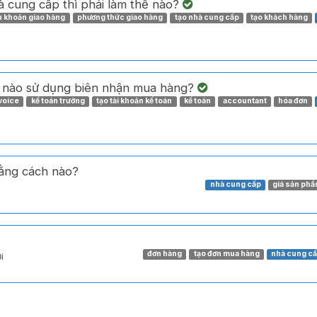
hà cung cấp thì phải làm thế nào?
u khoản giao hàng
phương thức giao hàng
tạo nhà cung cấp
tạo khách hàng
i nào sử dụng biên nhận mua hàng?
voice
kế toán trưởng
tạo tài khoản kế toán
kế toán
accountant
hóa đơn
bằng cách nào?
nhà cung cấp
giá sản ph
đơn hàng
tạo đơn mua hàng
nhà cung c
ời