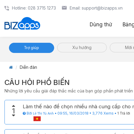
Hotline: 028 3715 1273
Email: support@bizapps.vn
Dùng thử
Bảng
Xu hướng
Mới 
Trợ giúp
Diễn đàn
CÂU HỎI PHỔ BIẾN
Những lời yêu cầu giải đáp thắc mắc của bạn góp phần phát triển
Làm thế nào để chọn nhiều nhà cung cấp cho
1
Bởi
•
09:55, 16/03/2018
•
3,776
Xems
•
1 Trả lời
Lê Thi Tú Anh