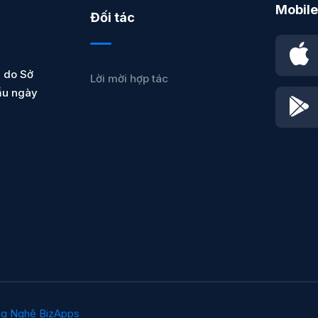
Mobile
Đối tác
 do Sở
Lời mời hợp tác
ầu ngày
ng Nghệ BizApps