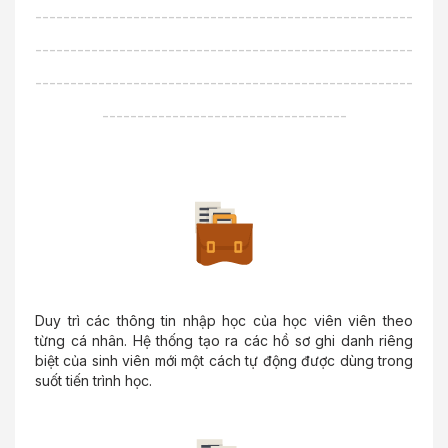
------------------------------------------------------
------------------------------------------------------
------------------------------------------------------
-----------------------------------
Duy trì các thông tin nhập học của học viên viên theo
từng cá nhân. Hệ thống tạo ra các hồ sơ ghi danh riêng
biệt của sinh viên mới một cách tự động được dùng trong
suốt tiến trình học.