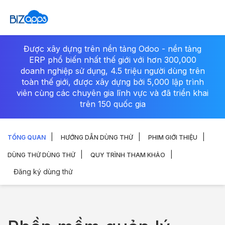
Được xây dựng trên nền tảng Odoo - nền tảng
ERP phổ biến nhất thế giới với hơn 300,000
doanh nghiệp sử dụng, 4.5 triệu người dùng trên
toàn thế giới, được xây dựng bởi 5,000 lập trình
viên cùng các chuyên gia lĩnh vực và đã triển khai
trên 150 quốc gia
TỔNG QUAN
HƯỚNG DẪN DÙNG THỬ
PHIM GIỚI THIỆU
DÙNG THỬ
DÙNG THỬ
QUY TRÌNH THAM KHẢO
Đăng ký dùng thử