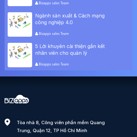
Bizapps sales Team
Ngành sản xuất & Cách mạng
công nghiệp 4.0
Bizapps sales Team
5 Lời khuyên cải thiện gắn kết
nhân viên cho quản lý
Bizapps sales Team
Tòa nhà 8, Công viên phần mềm Quang
Trung, Quận 12, TP Hồ Chí Minh