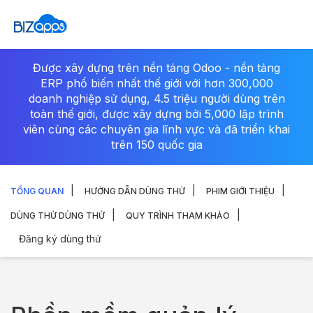
Được xây dựng trên nền tảng Odoo - nền tảng
ERP phổ biến nhất thế giới với hơn 300,000
doanh nghiệp sử dụng, 4.5 triệu người dùng trên
toàn thế giới, được xây dựng bởi 5,000 lập trình
viên cùng các chuyên gia lĩnh vực và đã triển khai
trên 150 quốc gia
TỔNG QUAN
HƯỚNG DẪN DÙNG THỬ
PHIM GIỚI THIỆU
DÙNG THỬ
DÙNG THỬ
QUY TRÌNH THAM KHẢO
Đăng ký dùng thử