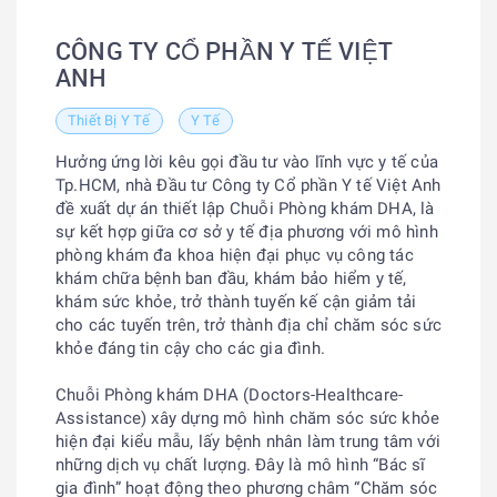
CÔNG TY CỔ PHẦN Y TẾ VIỆT
ANH
Thiết Bị Y Tế
Y Tế
Hưởng ứng lời kêu gọi đầu tư vào lĩnh vực y tế của
Tp.HCM, nhà Đầu tư Công ty Cổ phần Y tế Việt Anh
đề xuất dự án thiết lập Chuỗi Phòng khám DHA, là
sự kết hợp giữa cơ sở y tế địa phương với mô hình
phòng khám đa khoa hiện đại phục vụ công tác
khám chữa bệnh ban đầu, khám bảo hiểm y tế,
khám sức khỏe, trở thành tuyến kế cận giảm tải
cho các tuyến trên, trở thành địa chỉ chăm sóc sức
khỏe đáng tin cậy cho các gia đình.
Chuỗi Phòng khám DHA (Doctors-Healthcare-
Assistance) xây dựng mô hình chăm sóc sức khỏe
hiện đại kiểu mẫu, lấy bệnh nhân làm trung tâm với
những dịch vụ chất lượng. Đây là mô hình “Bác sĩ
gia đình” hoạt động theo phương châm “Chăm sóc