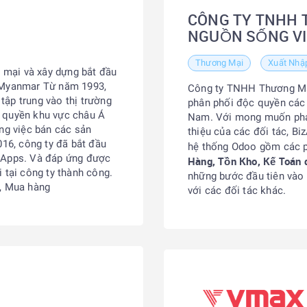
CÔNG TY TNHH 
NGUỒN SỐNG V
Thương Mại
Xuất Nhậ
 mại và xây dựng bắt đầu
à Myanmar Từ năm 1993,
Công ty TNHH Thương Mại
ập trung vào thị trường
phân phối độc quyền các 
c quyền khu vực châu Á
Nam. Với mong muốn phát
ằng việc bán các sản
thiệu của các đối tác, Bi
016, công ty đã bắt đầu
hệ thống Odoo gồm các 
izApps. Và đáp ứng được
Hàng, Tồn Kho, Kế Toán q
 tại công ty thành công.
những bước đầu tiên vào
, Mua hàng
với các đối tác khác.