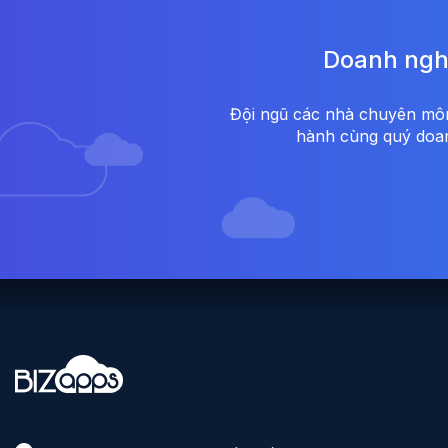
Doanh nghi
Đội ngũ các nhà chuyên môn 
hành cùng quý doanh