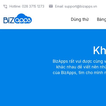
Trang chủ
Hotline: 028 3715 1273
Email: support@bizapps.vn
Khách hàng
Dùng thử
Bảng
Kh
BizApps rất vui được cùng 
khác nhau để viết nên nh
của BizApps, tìm cho mình 