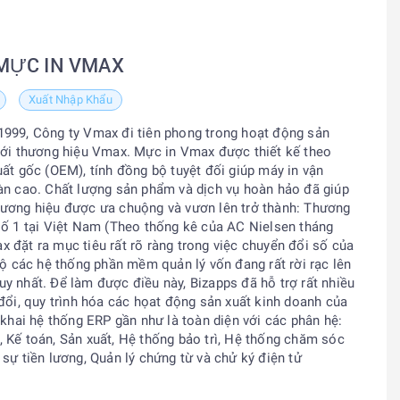
MỰC IN VMAX
Xuất Nhập Khẩu
999, Công ty Vmax đi tiên phong trong hoạt động sản
với thương hiệu Vmax. Mực in Vmax được thiết kế theo
uất gốc (OEM), tính đồng bộ tuyệt đối giúp máy in vận
àn cao. Chất lượng sản phẩm và dịch vụ hoàn hảo đã giúp
hương hiệu được ưa chuộng và vươn lên trở thành: Thương
số 1 tại Việt Nam (Theo thống kê của AC Nielsen tháng
 đặt ra mục tiêu rất rõ ràng trong việc chuyển đổi số của
bộ các hệ thống phần mềm quản lý vốn đang rất rời rạc lên
y nhất. Để làm được điều này, Bizapps đã hỗ trợ rất nhiều
đổi, quy trình hóa các họat động sản xuất kinh doanh của
 khai hệ thống ERP gần như là toàn diện với các phân hệ:
 Kế toán, Sản xuất, Hệ thống bảo trì, Hệ thống chăm sóc
sự tiền lương, Quản lý chứng từ và chử ký điện tử