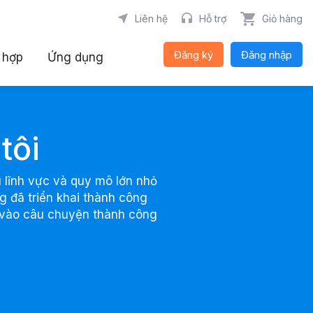
Liên hệ
Hỗ trợ
Giỏ hàng
Đăng ký
Đăng nhập
 hợp
Ứng dụng
tôi
 lĩnh vực và quy mô lớn nhỏ
 đã triển khai thành công
h vào câu chuyện thành công