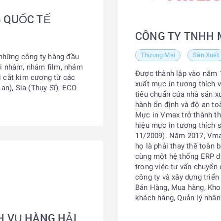
G QUỐC TẾ
CÔNG TY TNHH 
Thương Mại
Sản Xuất
những công ty hàng đầu
ải nhám, nhám film, nhám
Được thành lập vào năm 1
ỡi cắt kim cương từ các
xuất mực in tương thích 
an), Sia (Thụy Sĩ), ECO
tiêu chuẩn của nhà sản x
hành ổn định và độ an to
Mực in Vmax trở thành t
hiệu mực in tương thích 
11/2009). Năm 2017, Vmax
họ là phải thay thế toàn 
cùng một hệ thống ERP du
trong việc tư vấn chuyển 
công ty và xây dựng triển
Bán Hàng, Mua hàng, Kho,
khách hàng, Quản lý nhân 
H VỤ HÀNG HẢI