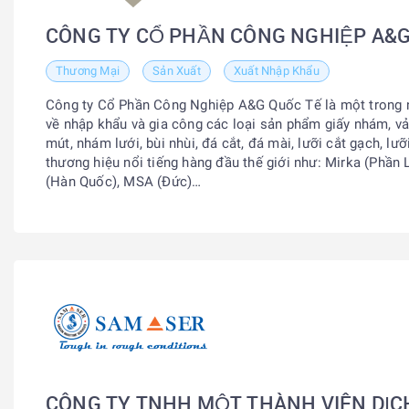
CÔNG TY CỔ PHẦN CÔNG NGHIỆP A&
Thương Mại
Sản Xuất
Xuất Nhập Khẩu
Công ty Cổ Phần Công Nghiệp A&G Quốc Tế là một trong 
về nhập khẩu và gia công các loại sản phẩm giấy nhám, v
mút, nhám lưới, bùi nhùi, đá cắt, đá mài, lưỡi cắt gạch, lư
thương hiệu nổi tiếng hàng đầu thế giới như: Mirka (Phần L
(Hàn Quốc), MSA (Đức)…
CÔNG TY TNHH MỘT THÀNH VIÊN DỊC