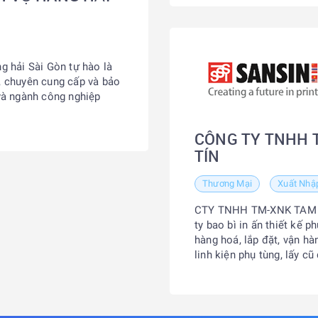
 hải Sài Gòn tự hào là
i, chuyên cung cấp và bảo
 và ngành công nghiệp
CÔNG TY TNHH 
TÍN
Thương Mại
Xuất Nhậ
CTY TNHH TM-XNK TAM TÍ
ty bao bì in ấn thiết kế 
hàng hoá, lắp đặt, vận hà
linh kiện phụ tùng, lấy c